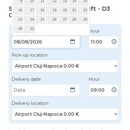
9
10
11
12
13
14
15
SKODA Octavia DSG Facelift - D3
16
17
18
19
20
21
22
Class - 2026
23
24
25
26
27
28
29
30
31
Pick-up date
Hour
Pick-up location
Delivery date
Hour
Delivery location