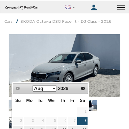
Cars
SKODA Octavia DSG Facelift - D3 Class - 2026
2026
Su
Mo
Tu
We
Th
Fr
Sa
1
2
3
4
5
6
7
8