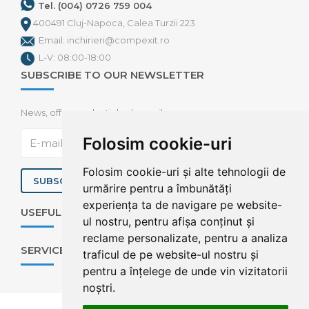
Tel. (004) 0726 759 004
400491 Cluj-Napoca, Calea Turzii 223
Email: inchirieri@compexit.ro
L-V: 08:00-18:00
SUBSCRIBE TO OUR NEWSLETTER
News, offers and articles by mail
Folosim cookie-uri
Folosim cookie-uri și alte tehnologii de
SUBSCRIBE
urmărire pentru a îmbunătăți
experiența ta de navigare pe website-
USEFUL INFORMATION
ul nostru, pentru afișa conținut și
reclame personalizate, pentru a analiza
SERVICES
traficul de pe website-ul nostru și
pentru a înțelege de unde vin vizitatorii
noștri.