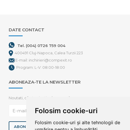
DATE CONTACT
Tel. (004) 0726 759 004
400491 Cluj-Napoca, Calea Turzii 223
E-mail: inchirieri@compexit.ro
Program: L-V: 08:00-18:00
ABONEAZA-TE LA NEWSLETTER
Noutati, oferte si articole pe mail
Folosim cookie-uri
Folosim cookie-uri și alte tehnologii de
ABONEAZA-TE
urmărire pentru a îmbunătăți