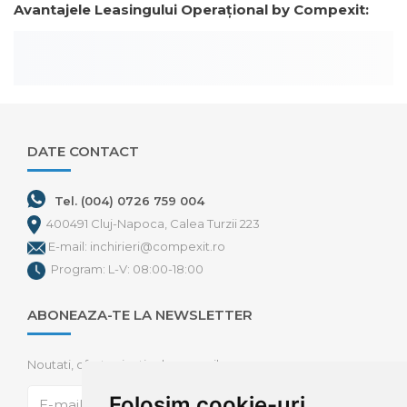
Avantajele Leasingului Operațional by Compexit:
DATE CONTACT
Tel. (004) 0726 759 004
400491 Cluj-Napoca, Calea Turzii 223
E-mail: inchirieri@compexit.ro
Program: L-V: 08:00-18:00
ABONEAZA-TE LA NEWSLETTER
Noutati, oferte si articole pe mail
Folosim cookie-uri