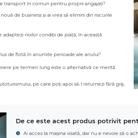
 de transport în comun pentru proprii angajați?
 nouă de business și ai vrea să elimini din riscurile
e adaptezi noilor condiții de piață, în această
plus de flotă în anumite perioade ale anului?
închiriere pe termen lung este o alternativă ce merită
autoturismului, pe care poți apoi să-l returnezi fără griji,
De ce este acest produs potrivit pent
Ai acces la mașina visată, dar nu e nevoie să o achi