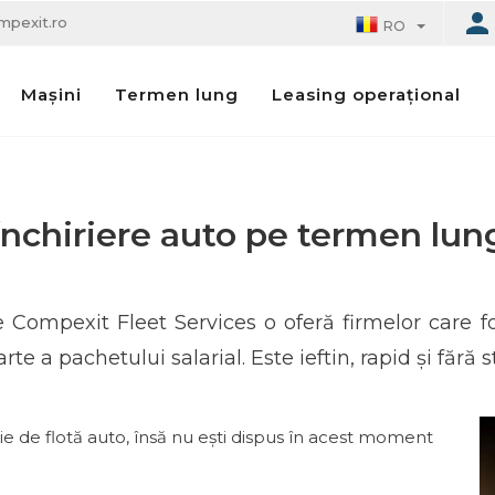
mpexit.ro
RO
Termen lung
Leasing operațional
Mașini
Închiriere auto pe termen lun
e Compexit Fleet Services o oferă firmelor care f
e a pachetului salarial. Este ieftin, rapid și fără s
voie de flotă auto, însă nu ești dispus în acest moment