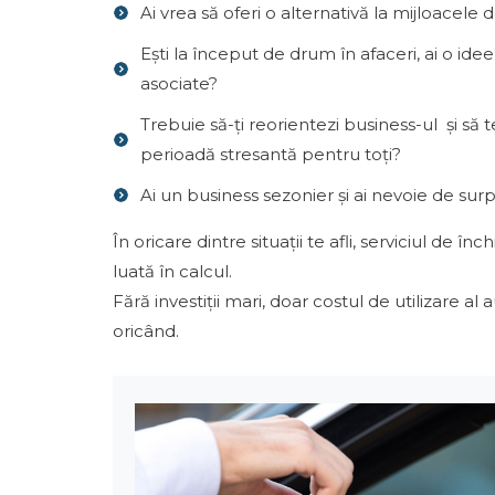
Ai vrea să oferi o alternativă la mijloacele
Ești la început de drum în afaceri, ai o idee
asociate?
Trebuie să-ți reorientezi business-ul și să t
perioadă stresantă pentru toți?
Ai un business sezonier și ai nevoie de sur
În oricare dintre situații te afli, serviciul de 
luată în calcul.
Fără investiții mari, doar costul de utilizare al 
oricând.