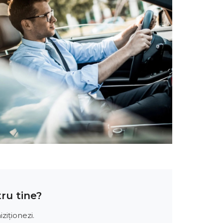
ru tine?
ziționezi.