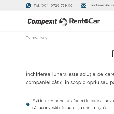
inchirieri@co
Tel: (004) 0726 759 004
Termen lung
Închirierea lunară este soluția pe car
companiei cât și în scop propriu sau part
Ești într-un punct al afacerii în care ai ne
să faci investiții în achiziția unei mașini?