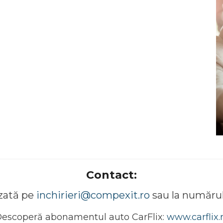
Contact:
izată pe
inchirieri@compexit.ro
sau la numărul
escoperă abonamentul auto CarFlix:
www.carflix.