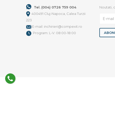
Tel. (004) 0726 759 004
Noutati, o
400491 Cluj-Napoca, Calea Turzii
223
E-mail: inchirieri@compexit.ro
ABON
Program: L-V: 08:00-18:00
Copyright © 2026 C