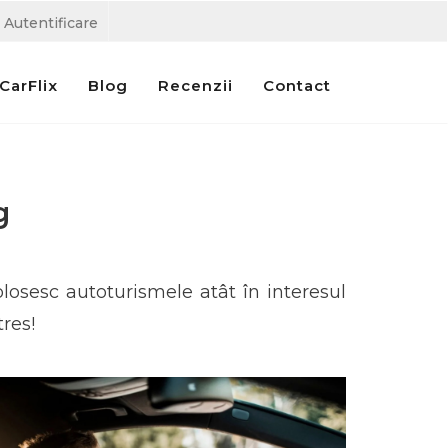
Autentificare
CarFlix
Blog
Recenzii
Contact
g
olosesc autoturismele atât în interesul
tres!