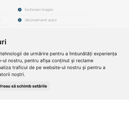
Închirieri mașini
e
Abonament auto
Leasing operational
ri
e tehnologii de urmărire pentru a îmbunătăți experiența
-ul nostru, pentru afișa conținut și reclame
aliza traficul de pe website-ul nostru și pentru a
torii noștri.
Message us
Vreau să schimb setările
eb site: Softimpera