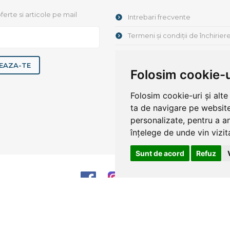
ferte si articole pe mail
Intrebari frecvente
Termeni și condiții de închirier
GDPR
EAZA-TE
Folosim cookie-u
Despre noi
Articole / Noutăți
Folosim cookie-uri și alt
ta de navigare pe website
Chestionar de satisfacție
personalizate, pentru a an
înțelege de unde vin vizita
Sunt de acord
Refuz
ompexit Rent a Car, CUI 10970757, Reg. Com. J1998001418128.
Creare w