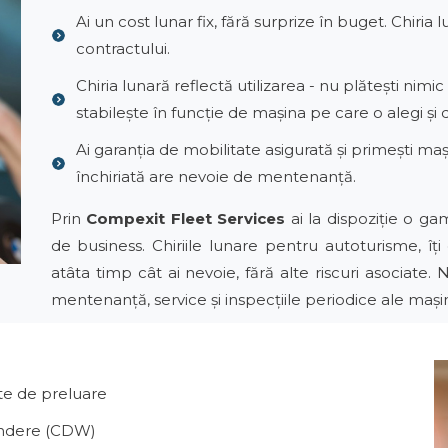
Ai un cost lunar fix, fără surprize în buget. Chiria
contractului.
Chiria lunară reflectă utilizarea - nu plătești nimi
stabilește în funcție de mașina pe care o alegi și d
Ai garanția de mobilitate asigurată și primești ma
închiriată are nevoie de mentenanță.
Prin
Compexit Fleet Services
ai la dispoziție o g
de business. Chiriile lunare pentru autoturisme, îți
atâta timp cât ai nevoie, fără alte riscuri asociate
mentenanță, service și inspecțiile periodice ale mașini
nte de preluare
undere (CDW)