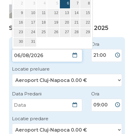
2
3
4
5
6
7
8
9
10
11
12
13
14
15
16
17
18
19
20
21
22
SEAT Ibiza aut. - Clasa B1 - 2025
23
24
25
26
27
28
29
30
31
Data Preluarii
Ora
Locatie preluare
Data Predarii
Ora
Locatie predare