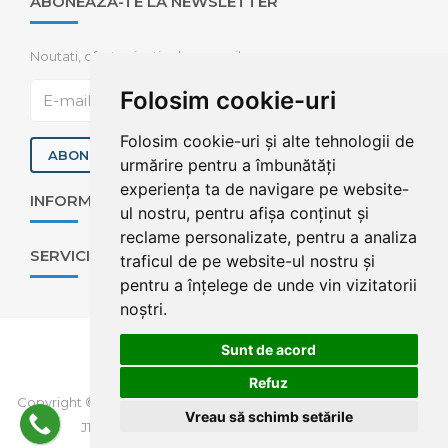
ABONEAZA-TE LA NEWSLETTER
Noutati, oferte si articole pe mail
Folosim cookie-uri
Folosim cookie-uri și alte tehnologii de
ABONEAZA-TE
urmărire pentru a îmbunătăți
experiența ta de navigare pe website-
INFORMAȚII UTILE
ul nostru, pentru afișa conținut și
reclame personalizate, pentru a analiza
SERVICII
traficul de pe website-ul nostru și
pentru a înțelege de unde vin vizitatorii
noștri.
Sunt de acord
Refuz
Copyright © 2026 Compexit Rent a Car, CUI 10970757, Reg. Com.
Vreau să schimb setările
J1998001418128.
Creare web site: Softimpera