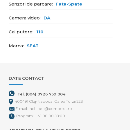
Senzori de parcare:
Fata-Spate
Camera video:
DA
Cai putere:
110
Marca:
SEAT
DATE CONTACT
Tel. (004) 0726 759 004
400491 Cluj-Napoca, Calea Turzii 223
E-mail: inchirieri@compexit.ro
Program: L-V: 08:00-18:00