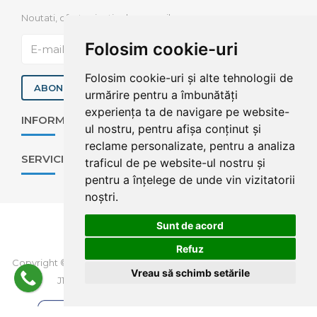
Noutati, oferte si articole pe mail
Folosim cookie-uri
Folosim cookie-uri și alte tehnologii de
ABONEAZA-TE
urmărire pentru a îmbunătăți
experiența ta de navigare pe website-
INFORMAȚII UTILE
ul nostru, pentru afișa conținut și
reclame personalizate, pentru a analiza
SERVICII
traficul de pe website-ul nostru și
pentru a înțelege de unde vin vizitatorii
noștri.
Sunt de acord
Refuz
Copyright © 2026 Compexit Rent a Car, CUI 10970757, Reg. Com.
Vreau să schimb setările
J1998001418128.
Creare web site: Softimpera