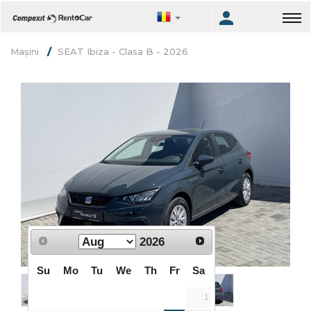
Mașini
SEAT Ibiza - Clasa B - 2026
2026
Su
Mo
Tu
We
Th
Fr
Sa
1