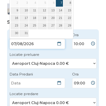
2
3
4
5
6
7
8
9
10
11
12
13
14
15
16
17
18
19
20
21
22
SEAT Ibiza - Clasa B - 2026
23
24
25
26
27
28
29
30
31
Data Preluarii
Ora
Locatie preluare
Data Predarii
Ora
Locatie predare