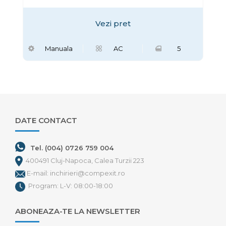
Vezi pret
Manuala
AC
5
DATE CONTACT
Tel. (004) 0726 759 004
400491 Cluj-Napoca, Calea Turzii 223
E-mail: inchirieri@compexit.ro
Program: L-V: 08:00-18:00
ABONEAZA-TE LA NEWSLETTER